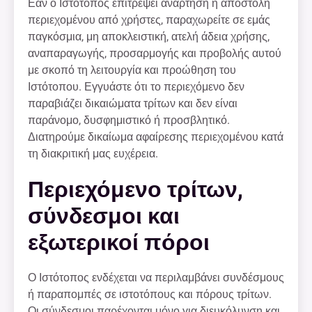
Εάν ο Ιστότοπος επιτρέψει ανάρτηση ή αποστολή
περιεχομένου από χρήστες, παραχωρείτε σε εμάς
παγκόσμια, μη αποκλειστική, ατελή άδεια χρήσης,
αναπαραγωγής, προσαρμογής και προβολής αυτού
με σκοπό τη λειτουργία και προώθηση του
Ιστότοπου. Εγγυάστε ότι το περιεχόμενο δεν
παραβιάζει δικαιώματα τρίτων και δεν είναι
παράνομο, δυσφημιστικό ή προσβλητικό.
Διατηρούμε δικαίωμα αφαίρεσης περιεχομένου κατά
τη διακριτική μας ευχέρεια.
Περιεχόμενο τρίτων,
σύνδεσμοι και
εξωτερικοί πόροι
Ο Ιστότοπος ενδέχεται να περιλαμβάνει συνδέσμους
ή παραπομπές σε ιστοτόπους και πόρους τρίτων.
Οι σύνδεσμοι παρέχονται μόνο για διευκόλυνση και