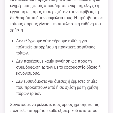
ενημέρωση, χωρίς οποιαδήποτε έγκριση, έλεγχο ή
εγγύηση ως προς το περιεχόμενο, την ακρίβεια, τη
διαθεσιμότητα ή την ασφάλειά τους. Η πρόσβαση σε
τρίτους πόρους γίνεται με αποκλειστική ευθύνη του
χρήστη.
Δεν ελέγχουμε ούτε φέρουμε ευθύνη για
πολιτικές απορρήτου ή πρακτικές ασφάλειας
τρίτων.
Δεν παρέχουμε καμία εγγύηση ως προς τη
συμμόρφωση τρίτων με το εφαρμοστέο δίκαιο ή
κανονισμούς.
Δεν ευθυνόμαστε για άμεσες ή έμμεσες ζημίες
που προκύπτουν από ή σε σχέση με τη χρήση
πόρων τρίτων.
Συνιστούμε να μελετάτε τους όρους χρήσης και τις
πολιτικές απορρήτου κάθε εξωτερικού ιστότοπου