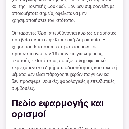
και της Πολιτικής Cookies). Εάν δεν συμφωνείτε με
οποιοδήποτε σημείο, οφείλετε να μην
χρησιμοποιήσετε τον Ιστότοπο.
Οι παρόντες Όροι απευθύνονται κυρίως σε χρήστες
που βρίσκονται στην Κυπριακή Δημοκρατία. Η
χρήση του Ιστότοπου επιτρέπεται μόνο σε
πρόσωπα άνω των 18 ετών και για νόμιμους
σκοπούς. Ο Ιστότοπος παρέχει πληροφοριακό
περιεχόμενο για ζητήματα αδειοδότησης και συναφή
θέματα, δεν είναι πάροχος τυχερών παιγνίων και
δεν προσφέρει νομικές, φορολογικές ή επενδυτικές
συμβουλές.
Πεδίο εφαρμογής και
ορισμοί
Για τους σκοπούς των παρόντων Όρων: «Εμείς/